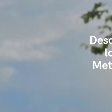
Desc
l
Met