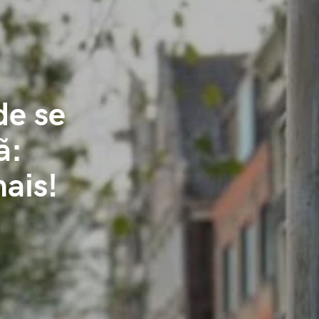
de se
ã:
ais!