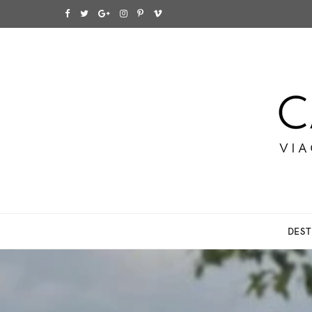
F
T
G
I
P
V
a
w
o
n
i
i
c
i
o
s
n
m
e
t
g
t
t
e
b
t
l
a
e
o
o
e
e
g
r
o
r
P
r
e
k
l
a
s
DEST
u
m
t
s