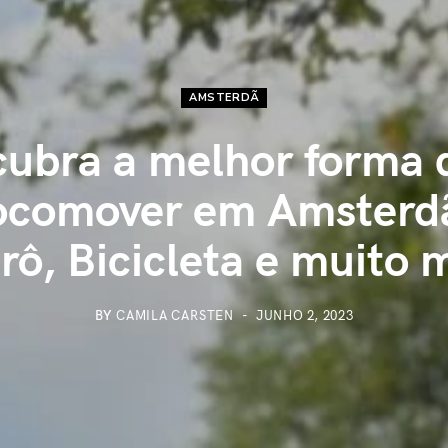
AMSTERDÃ
ubra a melhor forma 
ocomover em Amsterd
rô, Bicicleta e muito m
BY
CAMILA CARSTEN
JUNHO 2, 2023