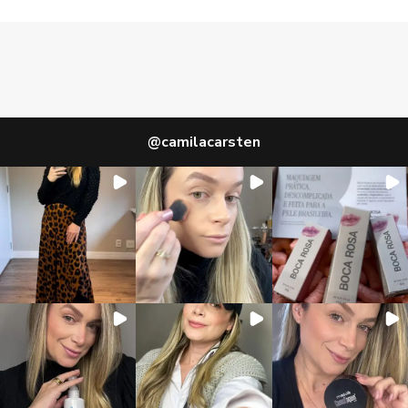
@
camilacarsten