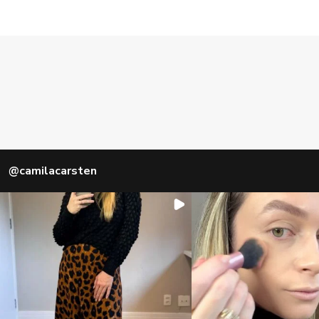
@
camilacarsten