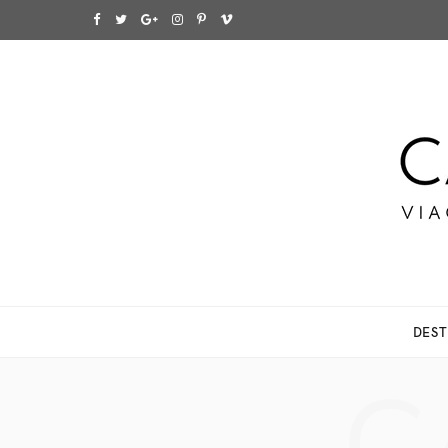
F
T
G
I
P
V
a
w
o
n
i
i
c
i
o
s
n
m
e
t
g
t
t
e
b
t
l
a
e
o
o
e
e
g
r
o
r
P
r
e
k
l
a
s
DEST
u
m
t
s