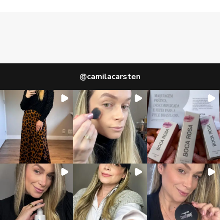
@
camilacarsten