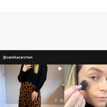
@
camilacarsten