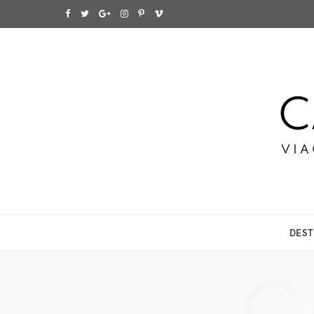
F
T
G
I
P
V
a
w
o
n
i
i
c
i
o
s
n
m
e
t
g
t
t
e
b
t
l
a
e
o
o
e
e
g
r
o
r
P
r
e
k
l
a
s
DEST
u
m
t
s