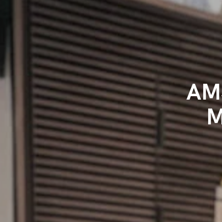
AMS
M