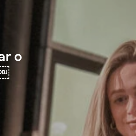
ar o
?￼