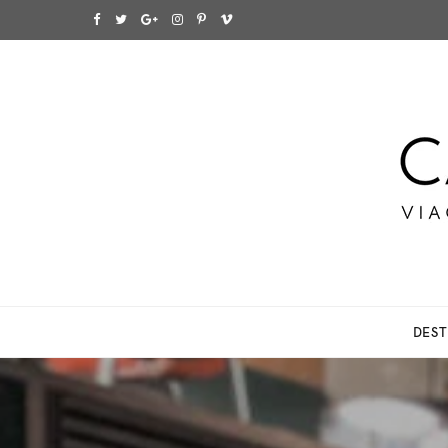
F
T
G
I
P
V
a
w
o
n
i
i
c
i
o
s
n
m
e
t
g
t
t
e
b
t
l
a
e
o
o
e
e
g
r
o
r
P
r
e
k
l
a
s
DEST
u
m
t
s