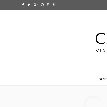
F
T
G
I
P
V
a
w
o
n
i
i
c
i
o
s
n
m
e
t
g
t
t
e
b
t
l
a
e
o
o
e
e
g
r
o
r
P
r
e
k
l
a
s
DEST
u
m
t
s