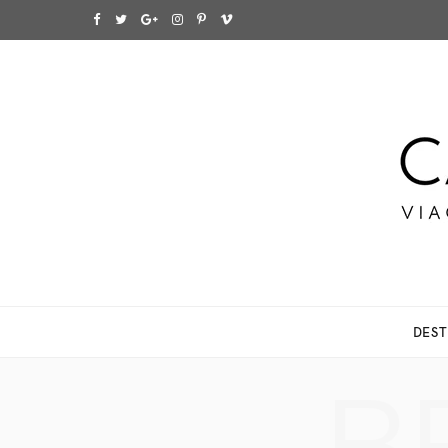
F
T
G
I
P
V
a
w
o
n
i
i
c
i
o
s
n
m
e
t
g
t
t
e
b
t
l
a
e
o
o
e
e
g
r
o
r
P
r
e
k
l
a
s
DEST
u
m
t
s