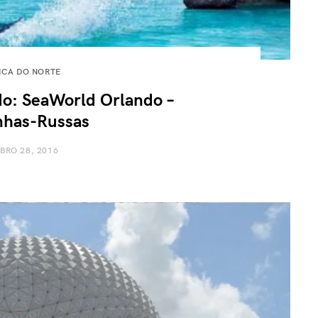
ICA DO NORTE
do: SeaWorld Orlando –
has-Russas
BRO 28, 2016