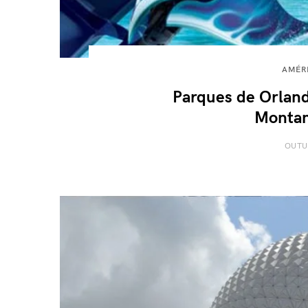
AMÉR
Parques de Orlan
Montan
OUTU