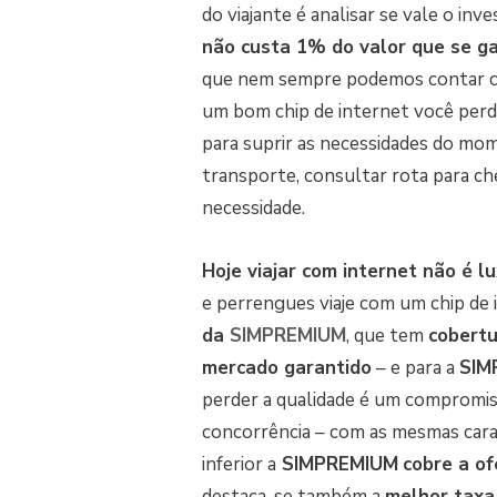
do viajante é analisar se vale o inv
não custa 1% do valor que se g
que nem sempre podemos contar com
um bom chip de internet você perde
para suprir as necessidades do mo
transporte, consultar rota para c
necessidade.
Hoje viajar com internet não é l
e perrengues viaje com um chip de 
da
SIMPREMIUM
, que tem
cobertu
mercado garantido
– e para a
SIM
perder a qualidade é um compromis
concorrência – com as mesmas carac
inferior a
SIMPREMIUM
cobre a of
destaca-se também a
melhor taxa