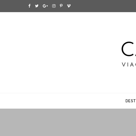
F
T
G
I
P
V
a
w
o
n
i
i
c
i
o
s
n
m
e
t
g
t
t
e
b
t
l
a
e
o
o
e
e
g
r
o
r
P
r
e
k
l
a
s
DEST
u
m
t
s