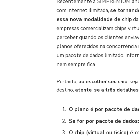
Recentemente a
SIMPREMIUM
anu
com internet ilimitada,
se tornand
essa nova modalidade de chip
da
empresas comercializam chips virt
perceber quando os clientes envia
planos oferecidos na concorrência 
um pacote de dados limitado, inform
nem sempre fica
Portanto,
ao escolher seu chip
, sej
destino,
atente-se a três detalhes
O plano é por pacote de dad
Se for por pacote de dados: 
O chip (virtual ou fisico) 