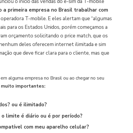
nciou o início das vendas do e-sim da T-mobile
o a primeira empresa no Brasil trabalhar com
 operadora T-mobile. E eles alertam que “algumas
uais para os Estados Unidos, porém começamos a
vam orçamento solicitando o price match, que os
nenhum deles oferecem internet ilimitada e sim
ação que deve ficar clara para o cliente, mas que
a em alguma empresa no Brasil ou ao chegar no seu
 muito importantes:
os? ou é ilimitado?
o limite é diário ou é por período?
é compatível com meu aparelho celular?