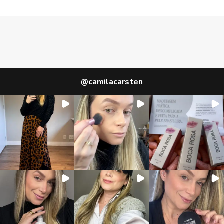
@
camilacarsten