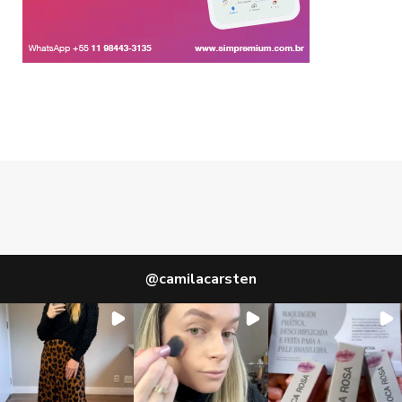
@
camilacarsten