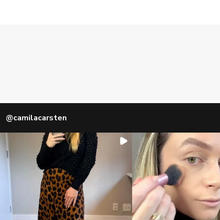
@
camilacarsten