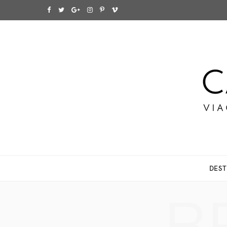
F
T
G
I
P
V
a
w
o
n
i
i
c
i
o
s
n
m
e
t
g
t
t
e
b
t
l
a
e
o
o
e
e
g
r
o
r
P
r
e
k
l
a
s
DEST
u
m
t
s