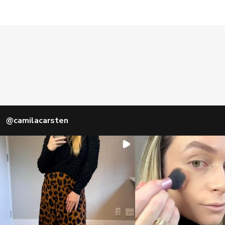
@
camilacarsten