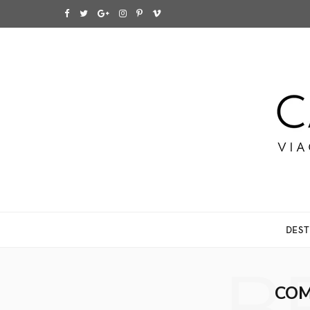
F
T
G
I
P
V
a
w
o
n
i
i
c
i
o
s
n
m
e
t
g
t
t
e
b
t
l
a
e
o
o
e
e
g
r
o
r
P
r
e
k
l
a
s
DEST
u
m
t
s
COM