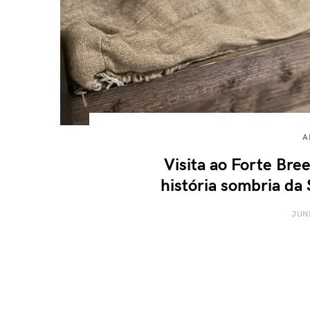
A
Visita ao Forte Br
história sombria d
JUN