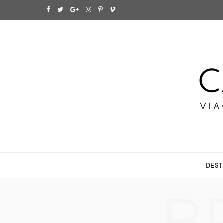
F
T
G
I
P
V
a
w
o
n
i
i
c
i
o
s
n
m
e
t
g
t
t
e
b
t
l
a
e
o
o
e
e
g
r
o
r
P
r
e
k
l
a
s
DEST
u
m
t
s