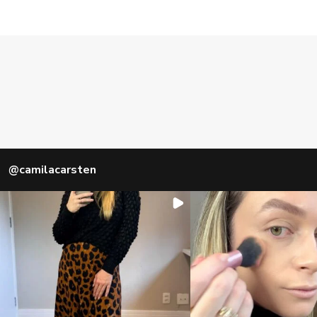
@
camilacarsten