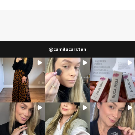
@
camilacarsten