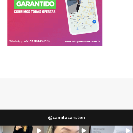
@
camilacarsten